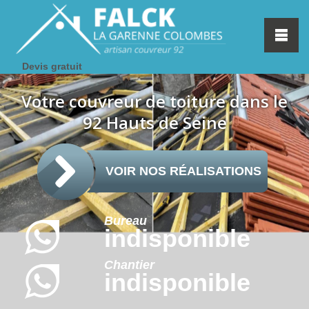
Devis gratuit
Votre couvreur de toiture dans le
92 Hauts de Seine
VOIR NOS RÉALISATIONS
Bureau
indisponible
Chantier
indisponible