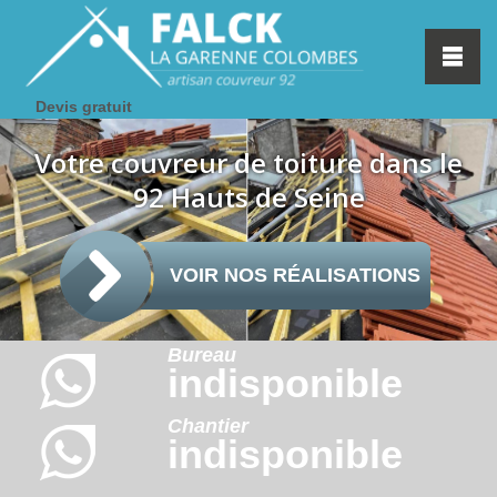
Devis gratuit
Votre couvreur de toiture dans le
92 Hauts de Seine
VOIR NOS RÉALISATIONS
Bureau
indisponible
Chantier
indisponible